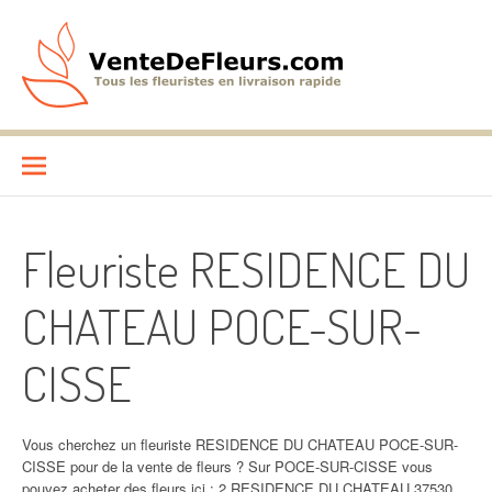
Aller
au
contenu
VenteDeFleurs.com
COMPARATIF DES FLEURISTES EN LIVRAISON RAPIDE
Fleuriste RESIDENCE DU
CHATEAU POCE-SUR-
CISSE
Vous cherchez un fleuriste RESIDENCE DU CHATEAU POCE-SUR-
CISSE pour de la vente de fleurs ? Sur POCE-SUR-CISSE vous
pouvez acheter des fleurs ici : 2 RESIDENCE DU CHATEAU 37530