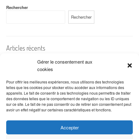
Rechercher
Rechercher
Articles récents
Gérer le consentement aux
A quelles dates de l’année offre-t-on des fleurs ?
cookies
Les fleurs préférées des Français
Combien de fois arroser un cactus ?
Pour offrir les meilleures expériences, nous utilisons des technologies
telles que les cookies pour stocker et/ou accéder aux informations des
Quelles fleurs offrir pour la fête des mères ?
appareils. Le fait de consentir à ces technologies nous permettra de traiter
des données telles que le comportement de navigation ou les ID uniques
Idées de décoration avec fleurs séchées
sur ce site. Le fait de ne pas consentir ou de retirer son consentement peut
avoir un effet négatif sur certaines caractéristiques et fonctions.
Accepter