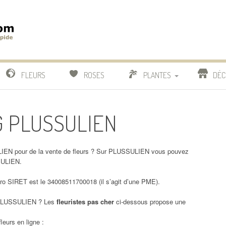
m
IDE
FLEURS
ROSES
PLANTES
DÉC
COMPARATIF FLEURISTES
RG PLUSSULIEN
CACTUS
BONSAI
EN pour de la vente de fleurs ? Sur PLUSSULIEN vous pouvez
SULIEN.
 SIRET est le 34008511700018 (il s’agit d’une PME).
LUSSULIEN ? Les
fleuristes pas cher
ci-dessous propose une
leurs en ligne :