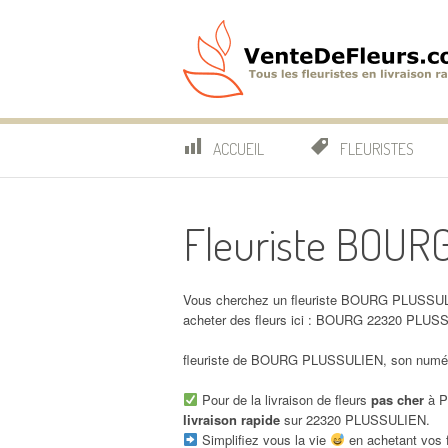
Aller
au
contenu
VenteDeFleurs.co
COMPARATIF DES FLEURISTES EN LIVRAISON RAP
ACCUEIL
FLEURISTES
Fleuriste BOU
Vous cherchez un fleuriste BOURG PLUSSULI
acheter des fleurs ici : BOURG 22320 PLUS
fleuriste de BOURG PLUSSULIEN, son numéro
Pour de la livraison de fleurs
pas cher
à P
livraison rapide
sur 22320 PLUSSULIEN.
Simplifiez vous la vie
en achetant vos f