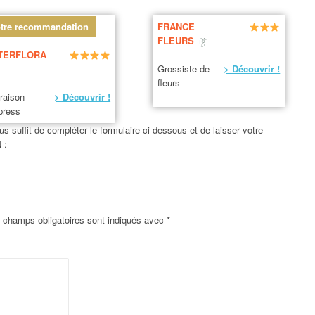
tre recommandation
FRANCE
FLEURS
TERFLORA
Grossiste de
> Découvrir !
fleurs
vraison
> Découvrir !
press
us suffit de compléter le formulaire ci-dessous et de laisser votre
 :
 champs obligatoires sont indiqués avec
*