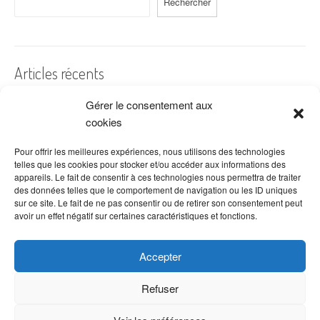
Rechercher
Articles récents
Gérer le consentement aux
A quelles dates de l’année offre-t-on des fleurs ?
cookies
Les fleurs préférées des Français
Combien de fois arroser un cactus ?
Pour offrir les meilleures expériences, nous utilisons des technologies
telles que les cookies pour stocker et/ou accéder aux informations des
Quelles fleurs offrir pour la fête des mères ?
appareils. Le fait de consentir à ces technologies nous permettra de traiter
des données telles que le comportement de navigation ou les ID uniques
Idées de décoration avec fleurs séchées
sur ce site. Le fait de ne pas consentir ou de retirer son consentement peut
avoir un effet négatif sur certaines caractéristiques et fonctions.
Accepter
Refuser