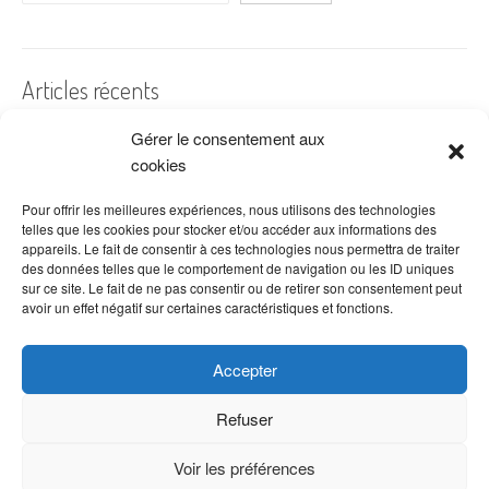
Articles récents
Gérer le consentement aux
A quelles dates de l’année offre-t-on des fleurs ?
cookies
Les fleurs préférées des Français
Combien de fois arroser un cactus ?
Pour offrir les meilleures expériences, nous utilisons des technologies
telles que les cookies pour stocker et/ou accéder aux informations des
Quelles fleurs offrir pour la fête des mères ?
appareils. Le fait de consentir à ces technologies nous permettra de traiter
des données telles que le comportement de navigation ou les ID uniques
Idées de décoration avec fleurs séchées
sur ce site. Le fait de ne pas consentir ou de retirer son consentement peut
avoir un effet négatif sur certaines caractéristiques et fonctions.
Accepter
Refuser
Voir les préférences
Copyright © 2026 VenteDeFleurs.com -
Politique de confidentialité