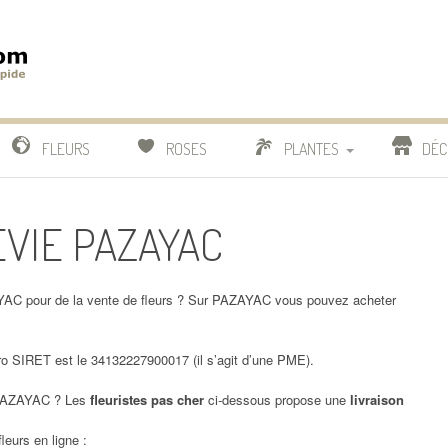
m
IDE
FLEURS
ROSES
PLANTES
DÉC
COMPARATIF FLEURISTES
EVIE PAZAYAC
CACTUS
BONSAI
AC pour de la vente de fleurs ? Sur PAZAYAC vous pouvez acheter
SIRET est le 34132227900017 (il s’agit d’une PME).
AZAYAC ? Les
fleuristes pas cher
ci-dessous propose une
livraison
leurs en ligne :