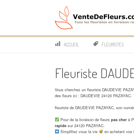
Aller
au
contenu
VenteDeFleurs.co
COMPARATIF DES FLEURISTES EN LIVRAISON RAP
ACCUEIL
FLEURISTES
Fleuriste DAUD
Vous cherchez un fleuriste DAUDEVIE PAZAY
des fleurs ici : DAUDEVIE 24120 PAZAYAC.
fleuriste de DAUDEVIE PAZAYAC, son numéro 
Pour de la livraison de fleurs
pas cher
à P
rapide
sur 24120 PAZAYAC.
Simplifiez vous la vie
en achetant vos f