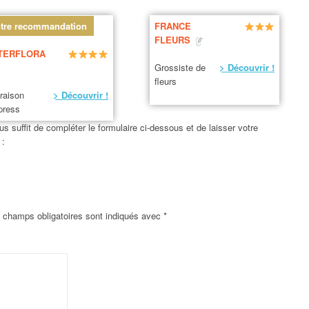
tre recommandation
FRANCE
FLEURS
TERFLORA
Grossiste de
> Découvrir !
fleurs
vraison
> Découvrir !
press
us suffit de compléter le formulaire ci-dessous et de laisser votre
 :
 champs obligatoires sont indiqués avec
*