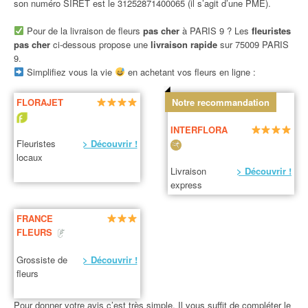
son numéro SIRET est le 31252871400065 (il s’agit d’une PME).
Pour de la livraison de fleurs
pas cher
à PARIS 9 ? Les
fleuristes
pas cher
ci-dessous propose une
livraison rapide
sur 75009 PARIS
9.
Simplifiez vous la vie
en achetant vos fleurs en ligne :
FLORAJET
Notre recommandation
INTERFLORA
Fleuristes
> Découvrir !
locaux
Livraison
> Découvrir !
express
FRANCE
FLEURS
Grossiste de
> Découvrir !
fleurs
Pour donner votre avis c’est très simple. Il vous suffit de compléter le