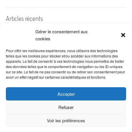
Articles récents
Gérer le consentement aux
A quelles dates de l’année offre-t-on des fleurs ?
cookies
Les fleurs préférées des Français
Combien de fois arroser un cactus ?
Pour offrir les meilleures expériences, nous utilisons des technologies
telles que les cookies pour stocker et/ou accéder aux informations des
Quelles fleurs offrir pour la fête des mères ?
appareils. Le fait de consentir à ces technologies nous permettra de traiter
des données telles que le comportement de navigation ou les ID uniques
Idées de décoration avec fleurs séchées
sur ce site. Le fait de ne pas consentir ou de retirer son consentement peut
avoir un effet négatif sur certaines caractéristiques et fonctions.
Accepter
Refuser
Voir les préférences
Copyright © 2026 VenteDeFleurs.com -
Politique de confidentialité