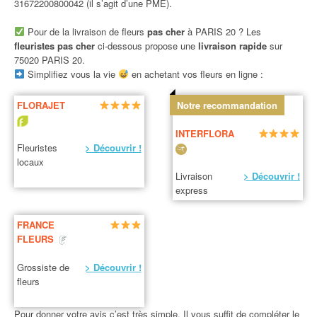
31672200800042 (il s’agit d’une PME).
Pour de la livraison de fleurs
pas cher
à PARIS 20 ? Les
fleuristes pas cher
ci-dessous propose une
livraison rapide
sur
75020 PARIS 20.
Simplifiez vous la vie
en achetant vos fleurs en ligne :
FLORAJET
Notre recommandation
INTERFLORA
Fleuristes
> Découvrir !
locaux
Livraison
> Découvrir !
express
FRANCE
FLEURS
Grossiste de
> Découvrir !
fleurs
Pour donner votre avis c’est très simple. Il vous suffit de compléter le