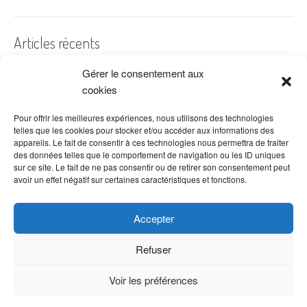
Articles récents
Gérer le consentement aux
A quelles dates de l’année offre-t-on des fleurs ?
cookies
Les fleurs préférées des Français
Combien de fois arroser un cactus ?
Pour offrir les meilleures expériences, nous utilisons des technologies
telles que les cookies pour stocker et/ou accéder aux informations des
Quelles fleurs offrir pour la fête des mères ?
appareils. Le fait de consentir à ces technologies nous permettra de traiter
des données telles que le comportement de navigation ou les ID uniques
Idées de décoration avec fleurs séchées
sur ce site. Le fait de ne pas consentir ou de retirer son consentement peut
avoir un effet négatif sur certaines caractéristiques et fonctions.
Accepter
Refuser
Voir les préférences
Copyright © 2026 VenteDeFleurs.com -
Politique de confidentialité