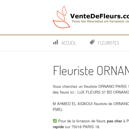
Aller
au
contenu
VenteDeFleurs.co
COMPARATIF DES FLEURISTES EN LIVRAISON RAP
ACCUEIL
FLEURISTES
Fleuriste ORNA
Vous cherchez un fleuriste ORNANO PARIS 18
des fleurs ici : LUX FLEURS 37 BD ORNANO
M AHMED EL AIDAOUI fleuriste de ORNANO PA
PME).
Pour de la livraison de fleurs
pas cher
à P
rapide
sur 75018 PARIS 18.