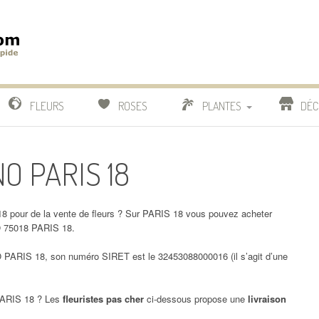
m
IDE
FLEURS
ROSES
PLANTES
DÉC
COMPARATIF FLEURISTES
NO PARIS 18
CACTUS
BONSAI
 pour de la vente de fleurs ? Sur PARIS 18 vous pouvez acheter
 75018 PARIS 18.
RIS 18, son numéro SIRET est le 32453088000016 (il s’agit d’une
ARIS 18 ? Les
fleuristes pas cher
ci-dessous propose une
livraison