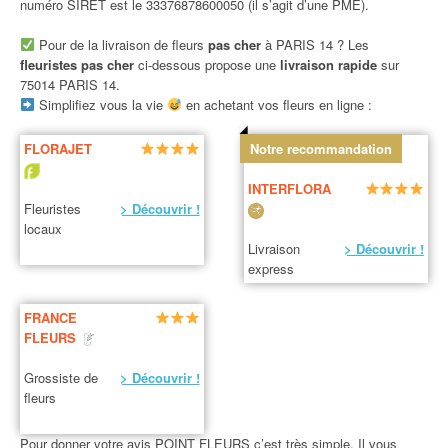
numéro SIRET est le 33376878600050 (il s’agit d’une PME).
Pour de la livraison de fleurs
pas cher
à PARIS 14 ? Les
fleuristes pas cher
ci-dessous propose une
livraison rapide
sur
75014 PARIS 14.
Simplifiez vous la vie
en achetant vos fleurs en ligne :
FLORAJET
Notre recommandation
INTERFLORA
Fleuristes
> Découvrir !
locaux
Livraison
> Découvrir !
express
FRANCE
FLEURS
Grossiste de
> Découvrir !
fleurs
Pour donner votre avis POINT FLEURS c’est très simple. Il vous