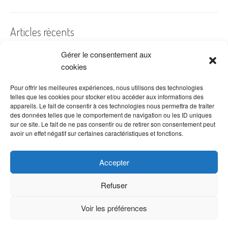
Articles récents
Gérer le consentement aux
A quelles dates de l’année offre-t-on des fleurs ?
cookies
Les fleurs préférées des Français
Combien de fois arroser un cactus ?
Pour offrir les meilleures expériences, nous utilisons des technologies
telles que les cookies pour stocker et/ou accéder aux informations des
Quelles fleurs offrir pour la fête des mères ?
appareils. Le fait de consentir à ces technologies nous permettra de traiter
des données telles que le comportement de navigation ou les ID uniques
Idées de décoration avec fleurs séchées
sur ce site. Le fait de ne pas consentir ou de retirer son consentement peut
avoir un effet négatif sur certaines caractéristiques et fonctions.
Accepter
Refuser
Voir les préférences
Copyright © 2026 VenteDeFleurs.com -
Politique de confidentialité