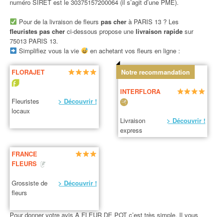
numéro SIRET est le 30375157200064 (il s’agit d’une PME).
Pour de la livraison de fleurs
pas cher
à PARIS 13 ? Les
fleuristes pas cher
ci-dessous propose une
livraison rapide
sur
75013 PARIS 13.
Simplifiez vous la vie
en achetant vos fleurs en ligne :
FLORAJET
Notre recommandation
INTERFLORA
Fleuristes
> Découvrir !
locaux
Livraison
> Découvrir !
express
FRANCE
FLEURS
Grossiste de
> Découvrir !
fleurs
Pour donner votre avis A FLEUR DE POT c’est très simple. Il vous