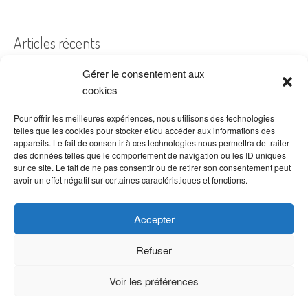
Articles récents
Gérer le consentement aux
A quelles dates de l’année offre-t-on des fleurs ?
cookies
Les fleurs préférées des Français
Combien de fois arroser un cactus ?
Pour offrir les meilleures expériences, nous utilisons des technologies
telles que les cookies pour stocker et/ou accéder aux informations des
Quelles fleurs offrir pour la fête des mères ?
appareils. Le fait de consentir à ces technologies nous permettra de traiter
des données telles que le comportement de navigation ou les ID uniques
Idées de décoration avec fleurs séchées
sur ce site. Le fait de ne pas consentir ou de retirer son consentement peut
avoir un effet négatif sur certaines caractéristiques et fonctions.
Accepter
Refuser
Voir les préférences
Copyright © 2026 VenteDeFleurs.com -
Politique de confidentialité