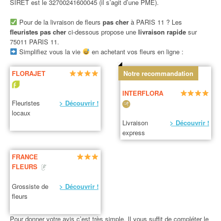
SIRET est le 32700241600045 (il s’agit d’une PME).
Pour de la livraison de fleurs
pas cher
à PARIS 11 ? Les
fleuristes pas cher
ci-dessous propose une
livraison rapide
sur
75011 PARIS 11.
Simplifiez vous la vie
en achetant vos fleurs en ligne :
FLORAJET
Notre recommandation
INTERFLORA
Fleuristes
> Découvrir !
locaux
Livraison
> Découvrir !
express
FRANCE
FLEURS
Grossiste de
> Découvrir !
fleurs
Pour donner votre avis c’est très simple. Il vous suffit de compléter le