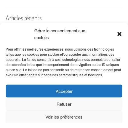
Articles récents
Gérer le consentement aux
A quelles dates de l’année offre-t-on des fleurs ?
cookies
Les fleurs préférées des Français
Combien de fois arroser un cactus ?
Pour offrir les meilleures expériences, nous utilisons des technologies
telles que les cookies pour stocker et/ou accéder aux informations des
Quelles fleurs offrir pour la fête des mères ?
appareils. Le fait de consentir à ces technologies nous permettra de traiter
des données telles que le comportement de navigation ou les ID uniques
Idées de décoration avec fleurs séchées
sur ce site. Le fait de ne pas consentir ou de retirer son consentement peut
avoir un effet négatif sur certaines caractéristiques et fonctions.
Accepter
Refuser
Voir les préférences
Copyright © 2026 VenteDeFleurs.com -
Politique de confidentialité