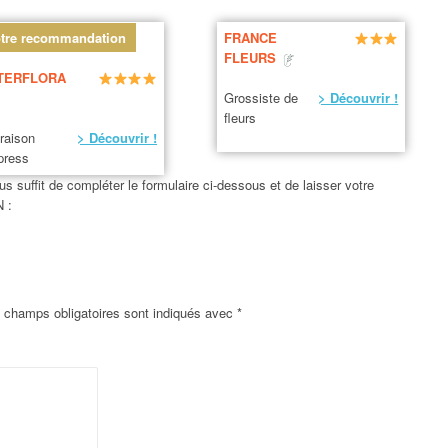
tre recommandation
FRANCE
FLEURS
TERFLORA
Grossiste de
> Découvrir !
fleurs
vraison
> Découvrir !
press
us suffit de compléter le formulaire ci-dessous et de laisser votre
 :
 champs obligatoires sont indiqués avec
*