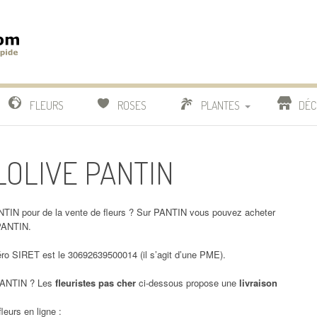
m
IDE
FLEURS
ROSES
PLANTES
DÉC
COMPARATIF FLEURISTES
 LOLIVE PANTIN
CACTUS
BONSAI
TIN pour de la vente de fleurs ? Sur PANTIN vous pouvez acheter
PANTIN.
o SIRET est le 30692639500014 (il s’agit d’une PME).
ANTIN ? Les
fleuristes pas cher
ci-dessous propose une
livraison
leurs en ligne :