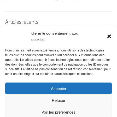
Articles récents
Gérer le consentement aux
A quelles dates de l’année offre-t-on des fleurs ?
cookies
Les fleurs préférées des Français
Combien de fois arroser un cactus ?
Pour offrir les meilleures expériences, nous utilisons des technologies
telles que les cookies pour stocker et/ou accéder aux informations des
Quelles fleurs offrir pour la fête des mères ?
appareils. Le fait de consentir à ces technologies nous permettra de traiter
des données telles que le comportement de navigation ou les ID uniques
Idées de décoration avec fleurs séchées
sur ce site. Le fait de ne pas consentir ou de retirer son consentement peut
avoir un effet négatif sur certaines caractéristiques et fonctions.
Accepter
Refuser
Voir les préférences
Copyright © 2026 VenteDeFleurs.com -
Politique de confidentialité