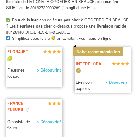
fleuriste de NATIONALE ORGERES-EN-BEAUCE, son numéro
SIRET est le 30162732900289 (il s’agit d’une ETI).
Pour de la livraison de fleurs
pas cher
à ORGERES-EN-BEAUCE
? Les
fleuristes pas cher
ci-dessous propose une
livraison rapide
sur 28140 ORGERES-EN-BEAUCE.
Simplifiez vous la vie
en achetant vos fleurs en ligne :
FLORAJET
Notre recommandation
INTERFLORA
Fleuristes
> Découvrir !
locaux
Livraison
> Découvrir !
express
FRANCE
FLEURS
Grossiste de
> Découvrir !
fleurs