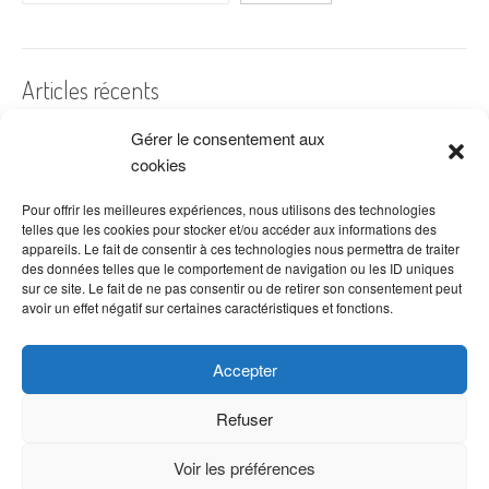
Articles récents
Gérer le consentement aux
A quelles dates de l’année offre-t-on des fleurs ?
cookies
Les fleurs préférées des Français
Combien de fois arroser un cactus ?
Pour offrir les meilleures expériences, nous utilisons des technologies
telles que les cookies pour stocker et/ou accéder aux informations des
Quelles fleurs offrir pour la fête des mères ?
appareils. Le fait de consentir à ces technologies nous permettra de traiter
des données telles que le comportement de navigation ou les ID uniques
Idées de décoration avec fleurs séchées
sur ce site. Le fait de ne pas consentir ou de retirer son consentement peut
avoir un effet négatif sur certaines caractéristiques et fonctions.
Accepter
Refuser
Voir les préférences
Copyright © 2026 VenteDeFleurs.com -
Politique de confidentialité