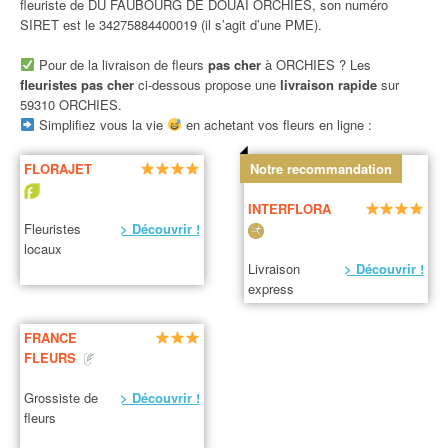
fleuriste de DU FAUBOURG DE DOUAI ORCHIES, son numéro
SIRET est le 34275884400019 (il s’agit d’une PME).
Pour de la livraison de fleurs
pas cher
à ORCHIES ? Les
fleuristes pas cher
ci-dessous propose une
livraison rapide
sur
59310 ORCHIES.
Simplifiez vous la vie
en achetant vos fleurs en ligne :
FLORAJET
Notre recommandation
INTERFLORA
Fleuristes
> Découvrir !
locaux
Livraison
> Découvrir !
express
FRANCE
FLEURS
Grossiste de
> Découvrir !
fleurs