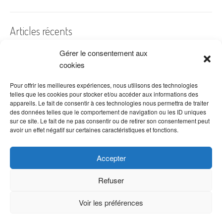
Articles récents
Gérer le consentement aux
A quelles dates de l’année offre-t-on des fleurs ?
cookies
Les fleurs préférées des Français
Combien de fois arroser un cactus ?
Pour offrir les meilleures expériences, nous utilisons des technologies
telles que les cookies pour stocker et/ou accéder aux informations des
Quelles fleurs offrir pour la fête des mères ?
appareils. Le fait de consentir à ces technologies nous permettra de traiter
des données telles que le comportement de navigation ou les ID uniques
Idées de décoration avec fleurs séchées
sur ce site. Le fait de ne pas consentir ou de retirer son consentement peut
avoir un effet négatif sur certaines caractéristiques et fonctions.
Accepter
Refuser
Voir les préférences
Copyright © 2026 VenteDeFleurs.com -
Politique de confidentialité