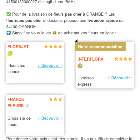
41500132000027 (il s’agit d’une PME).
Pour de la livraison de fleurs
pas cher
à ORANGE ? Les
fleuristes pas cher
ci-dessous propose une
livraison rapide
sur
84100 ORANGE.
Simplifiez vous la vie
en achetant vos fleurs en ligne :
FLORAJET
Notre recommandation
INTERFLORA
Fleuristes
> Découvrir !
locaux
Livraison
> Découvrir !
express
FRANCE
FLEURS
Grossiste de
> Découvrir !
fleurs
Pour donner votre avis c’est très simple. Il vous suffit de compléter le