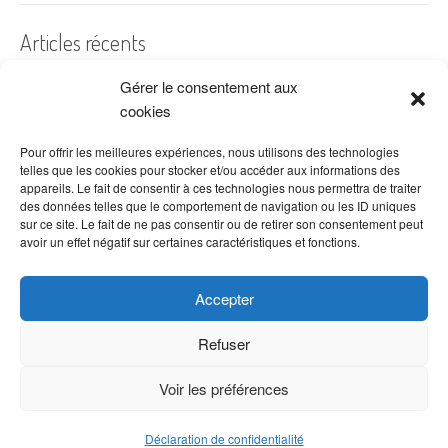
Articles récents
Gérer le consentement aux
A quelles dates de l’année offre-t-on des fleurs ?
cookies
Les fleurs préférées des Français
Combien de fois arroser un cactus ?
Pour offrir les meilleures expériences, nous utilisons des technologies
telles que les cookies pour stocker et/ou accéder aux informations des
Quelles fleurs offrir pour la fête des mères ?
appareils. Le fait de consentir à ces technologies nous permettra de traiter
des données telles que le comportement de navigation ou les ID uniques
Idées de décoration avec fleurs séchées
sur ce site. Le fait de ne pas consentir ou de retirer son consentement peut
avoir un effet négatif sur certaines caractéristiques et fonctions.
Accepter
Refuser
Voir les préférences
Copyright © 2026 VenteDeFleurs.com -
Politique de confidentialité
Déclaration de confidentialité