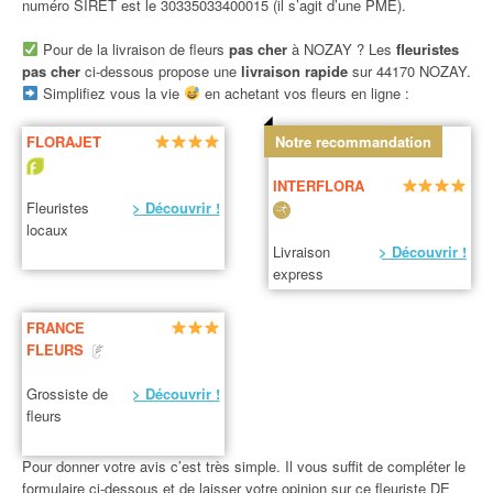
numéro SIRET est le 30335033400015 (il s’agit d’une PME).
Pour de la livraison de fleurs
pas cher
à NOZAY ? Les
fleuristes
pas cher
ci-dessous propose une
livraison rapide
sur 44170 NOZAY.
Simplifiez vous la vie
en achetant vos fleurs en ligne :
FLORAJET
Notre recommandation
INTERFLORA
Fleuristes
> Découvrir !
locaux
Livraison
> Découvrir !
express
FRANCE
FLEURS
Grossiste de
> Découvrir !
fleurs
Pour donner votre avis c’est très simple. Il vous suffit de compléter le
formulaire ci-dessous et de laisser votre opinion sur ce fleuriste DE