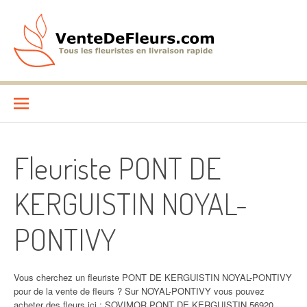
Aller
au
contenu
VenteDeFleurs.com
COMPARATIF DES FLEURISTES EN LIVRAISON RAPIDE
Fleuriste PONT DE
KERGUISTIN NOYAL-
PONTIVY
Vous cherchez un fleuriste PONT DE KERGUISTIN NOYAL-PONTIVY
pour de la vente de fleurs ? Sur NOYAL-PONTIVY vous pouvez
acheter des fleurs ici : SOVIMOR PONT DE KERGUISTIN 56920