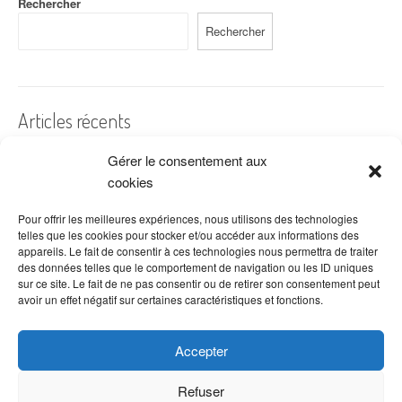
Rechercher
Rechercher
Articles récents
Gérer le consentement aux
A quelles dates de l’année offre-t-on des fleurs ?
cookies
Les fleurs préférées des Français
Combien de fois arroser un cactus ?
Pour offrir les meilleures expériences, nous utilisons des technologies
telles que les cookies pour stocker et/ou accéder aux informations des
Quelles fleurs offrir pour la fête des mères ?
appareils. Le fait de consentir à ces technologies nous permettra de traiter
des données telles que le comportement de navigation ou les ID uniques
Idées de décoration avec fleurs séchées
sur ce site. Le fait de ne pas consentir ou de retirer son consentement peut
avoir un effet négatif sur certaines caractéristiques et fonctions.
Accepter
Refuser