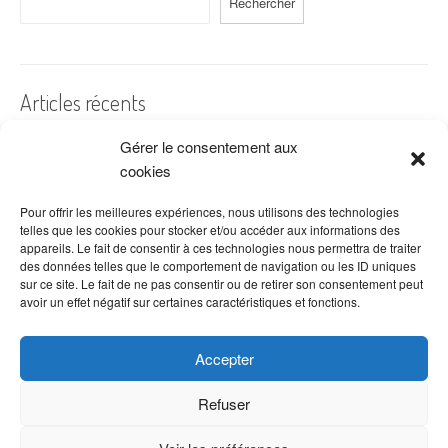
Rechercher
Articles récents
Gérer le consentement aux
A quelles dates de l’année offre-t-on des fleurs ?
cookies
Les fleurs préférées des Français
Combien de fois arroser un cactus ?
Pour offrir les meilleures expériences, nous utilisons des technologies
telles que les cookies pour stocker et/ou accéder aux informations des
Quelles fleurs offrir pour la fête des mères ?
appareils. Le fait de consentir à ces technologies nous permettra de traiter
des données telles que le comportement de navigation ou les ID uniques
Idées de décoration avec fleurs séchées
sur ce site. Le fait de ne pas consentir ou de retirer son consentement peut
avoir un effet négatif sur certaines caractéristiques et fonctions.
Accepter
Refuser