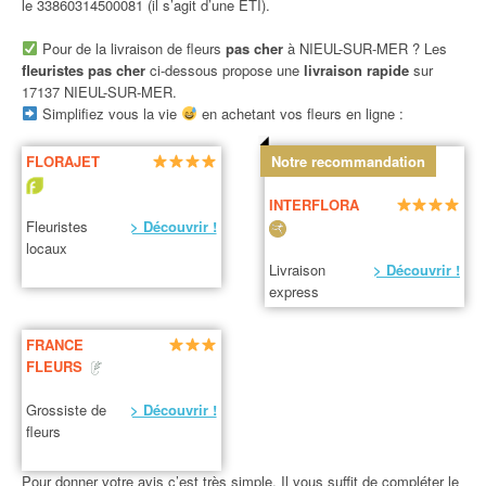
le 33860314500081 (il s’agit d’une ETI).
Pour de la livraison de fleurs
pas cher
à NIEUL-SUR-MER ? Les
fleuristes pas cher
ci-dessous propose une
livraison rapide
sur
17137 NIEUL-SUR-MER.
Simplifiez vous la vie
en achetant vos fleurs en ligne :
FLORAJET
Notre recommandation
INTERFLORA
Fleuristes
> Découvrir !
locaux
Livraison
> Découvrir !
express
FRANCE
FLEURS
Grossiste de
> Découvrir !
fleurs
Pour donner votre avis c’est très simple. Il vous suffit de compléter le