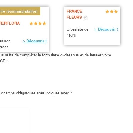
tre recommandation
FRANCE
FLEURS
TERFLORA
Grossiste de
> Découvrir !
fleurs
vraison
> Découvrir !
press
us suffit de compléter le formulaire ci-dessous et de laisser votre
ICE :
 champs obligatoires sont indiqués avec
*