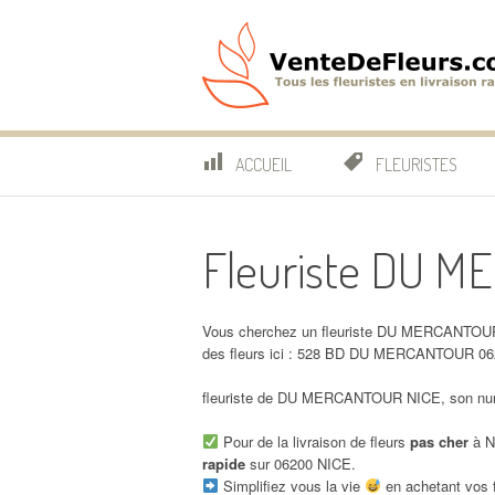
Aller
au
contenu
VenteDeFleurs.co
COMPARATIF DES FLEURISTES EN LIVRAISON RAP
ACCUEIL
FLEURISTES
Fleuriste DU 
Vous cherchez un fleuriste DU MERCANTOUR 
des fleurs ici : 528 BD DU MERCANTOUR 06
fleuriste de DU MERCANTOUR NICE, son numé
Pour de la livraison de fleurs
pas cher
à N
rapide
sur 06200 NICE.
Simplifiez vous la vie
en achetant vos f