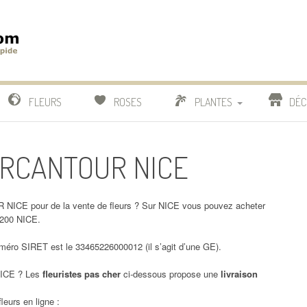
m
IDE
FLEURS
ROSES
PLANTES
DÉC
COMPARATIF FLEURISTES
MERCANTOUR NICE
CACTUS
BONSAI
NICE pour de la vente de fleurs ? Sur NICE vous pouvez acheter
200 NICE.
ro SIRET est le 33465226000012 (il s’agit d’une GE).
ICE ? Les
fleuristes pas cher
ci-dessous propose une
livraison
leurs en ligne :