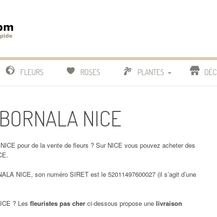
m
IDE
FLEURS
ROSES
PLANTES
DÉC
COMPARATIF FLEURISTES
A BORNALA NICE
CACTUS
BONSAI
ICE pour de la vente de fleurs ? Sur NICE vous pouvez acheter des
CE.
A NICE, son numéro SIRET est le 52011497600027 (il s’agit d’une
ICE ? Les
fleuristes pas cher
ci-dessous propose une
livraison