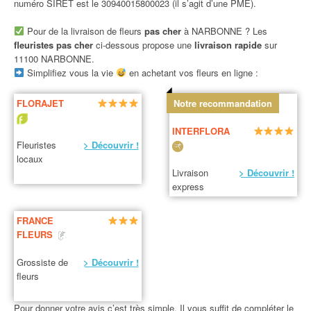
numéro SIRET est le 30940015800023 (il s’agit d’une PME).
Pour de la livraison de fleurs
pas cher
à NARBONNE ? Les
fleuristes pas cher
ci-dessous propose une
livraison rapide
sur
11100 NARBONNE.
Simplifiez vous la vie
en achetant vos fleurs en ligne :
FLORAJET
Notre recommandation
INTERFLORA
Fleuristes
> Découvrir !
locaux
Livraison
> Découvrir !
express
FRANCE
FLEURS
Grossiste de
> Découvrir !
fleurs
Pour donner votre avis c’est très simple. Il vous suffit de compléter le