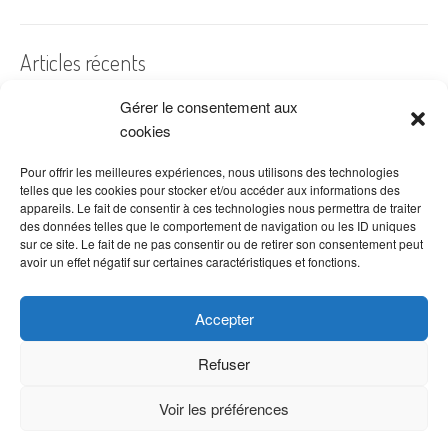
Articles récents
Gérer le consentement aux
A quelles dates de l’année offre-t-on des fleurs ?
cookies
Les fleurs préférées des Français
Combien de fois arroser un cactus ?
Pour offrir les meilleures expériences, nous utilisons des technologies
telles que les cookies pour stocker et/ou accéder aux informations des
Quelles fleurs offrir pour la fête des mères ?
appareils. Le fait de consentir à ces technologies nous permettra de traiter
des données telles que le comportement de navigation ou les ID uniques
Idées de décoration avec fleurs séchées
sur ce site. Le fait de ne pas consentir ou de retirer son consentement peut
avoir un effet négatif sur certaines caractéristiques et fonctions.
Accepter
Refuser
Voir les préférences
Copyright © 2026 VenteDeFleurs.com -
Politique de confidentialité