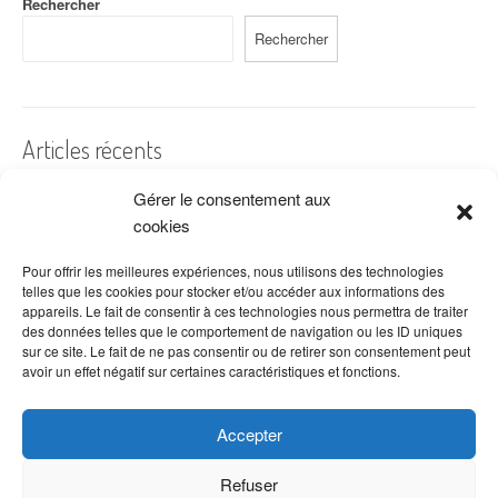
Rechercher
Rechercher
Articles récents
Gérer le consentement aux
A quelles dates de l’année offre-t-on des fleurs ?
cookies
Les fleurs préférées des Français
Combien de fois arroser un cactus ?
Pour offrir les meilleures expériences, nous utilisons des technologies
telles que les cookies pour stocker et/ou accéder aux informations des
Quelles fleurs offrir pour la fête des mères ?
appareils. Le fait de consentir à ces technologies nous permettra de traiter
des données telles que le comportement de navigation ou les ID uniques
Idées de décoration avec fleurs séchées
sur ce site. Le fait de ne pas consentir ou de retirer son consentement peut
avoir un effet négatif sur certaines caractéristiques et fonctions.
Accepter
Refuser