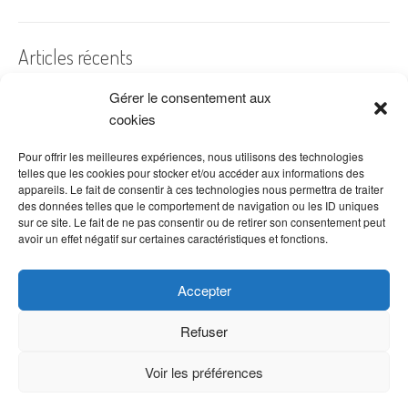
Articles récents
Gérer le consentement aux
A quelles dates de l’année offre-t-on des fleurs ?
cookies
Les fleurs préférées des Français
Combien de fois arroser un cactus ?
Pour offrir les meilleures expériences, nous utilisons des technologies
telles que les cookies pour stocker et/ou accéder aux informations des
Quelles fleurs offrir pour la fête des mères ?
appareils. Le fait de consentir à ces technologies nous permettra de traiter
des données telles que le comportement de navigation ou les ID uniques
Idées de décoration avec fleurs séchées
sur ce site. Le fait de ne pas consentir ou de retirer son consentement peut
avoir un effet négatif sur certaines caractéristiques et fonctions.
Accepter
Refuser
Voir les préférences
Copyright © 2026 VenteDeFleurs.com -
Politique de confidentialité