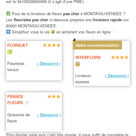
est le 34108326900066 (il s’agit d’une PME).
Pour de la livraison de fleurs
pas cher
à MONTAIGU-VENDEE ?
Les
fleuristes pas cher
ci-dessous propose une
livraison rapide
sur
85600 MONTAIGU-VENDEE.
Simplifiez vous la vie
en achetant vos fleurs en ligne :
FLORAJET
Notre recommandation
INTERFLORA
Fleuristes
> Découvrir !
locaux
Livraison
> Découvrir !
express
FRANCE
FLEURS
Grossiste de
> Découvrir !
fleurs
Pour donner votre avis c’est très simple. Il vous suffit de compléter le