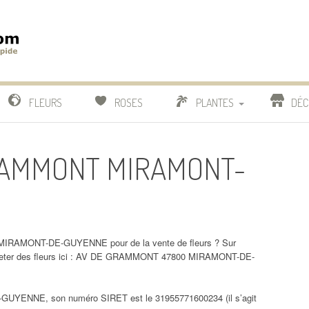
m
IDE
FLEURS
ROSES
PLANTES
DÉC
COMPARATIF FLEURISTES
GRAMMONT MIRAMONT-
CACTUS
BONSAI
MIRAMONT-DE-GUYENNE pour de la vente de fleurs ? Sur
er des fleurs ici : AV DE GRAMMONT 47800 MIRAMONT-DE-
YENNE, son numéro SIRET est le 31955771600234 (il s’agit