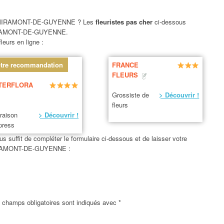
IRAMONT-DE-GUYENNE ? Les
fleuristes pas cher
ci-dessous
IRAMONT-DE-GUYENNE.
leurs en ligne :
tre recommandation
FRANCE
FLEURS
TERFLORA
Grossiste de
> Découvrir !
fleurs
vraison
> Découvrir !
press
us suffit de compléter le formulaire ci-dessous et de laisser votre
MIRAMONT-DE-GUYENNE :
 champs obligatoires sont indiqués avec
*