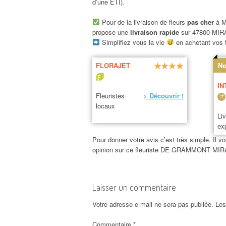
d’une ETI).
Pour de la livraison de fleurs
pas cher
à M
propose une
livraison rapide
sur 47800 M
Simplifiez vous la vie
en achetant vos f
FLORAJET
No
IN
Fleuristes
> Découvrir !
locaux
Li
ex
Pour donner votre avis c’est très simple. Il vo
opinion sur ce fleuriste DE GRAMMONT 
Laisser un commentaire
Votre adresse e-mail ne sera pas publiée.
Les
Commentaire
*