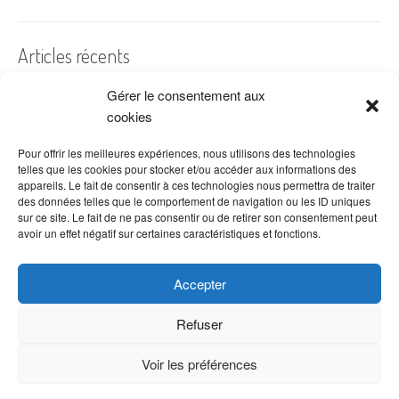
Articles récents
Gérer le consentement aux
A quelles dates de l’année offre-t-on des fleurs ?
cookies
Les fleurs préférées des Français
Combien de fois arroser un cactus ?
Pour offrir les meilleures expériences, nous utilisons des technologies
telles que les cookies pour stocker et/ou accéder aux informations des
Quelles fleurs offrir pour la fête des mères ?
appareils. Le fait de consentir à ces technologies nous permettra de traiter
des données telles que le comportement de navigation ou les ID uniques
Idées de décoration avec fleurs séchées
sur ce site. Le fait de ne pas consentir ou de retirer son consentement peut
avoir un effet négatif sur certaines caractéristiques et fonctions.
Accepter
Refuser
Voir les préférences
Copyright © 2026 VenteDeFleurs.com -
Politique de confidentialité