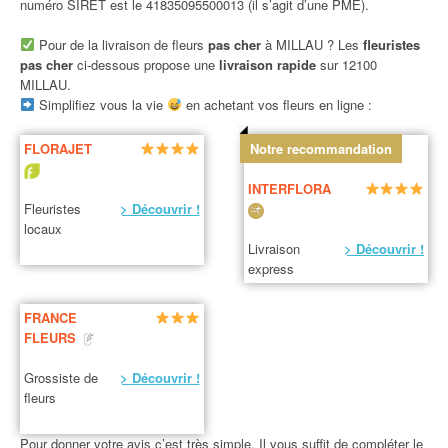
numéro SIRET est le 41835095500013 (il s’agit d’une PME).
Pour de la livraison de fleurs
pas cher
à MILLAU ? Les
fleuristes
pas cher
ci-dessous propose une
livraison rapide
sur 12100
MILLAU.
Simplifiez vous la vie
en achetant vos fleurs en ligne :
FLORAJET
Notre recommandation
INTERFLORA
Fleuristes
> Découvrir !
locaux
Livraison
> Découvrir !
express
FRANCE
FLEURS
Grossiste de
> Découvrir !
fleurs
Pour donner votre avis c’est très simple. Il vous suffit de compléter le