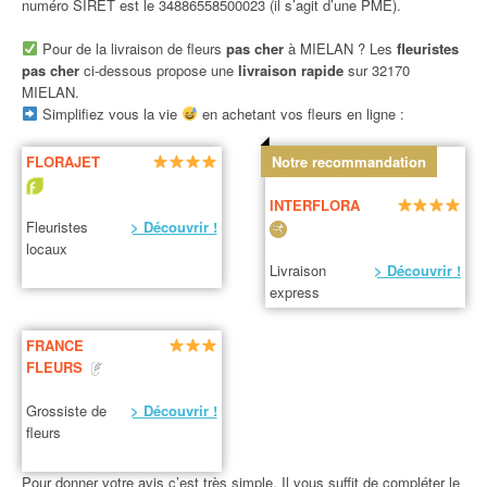
numéro SIRET est le 34886558500023 (il s’agit d’une PME).
Pour de la livraison de fleurs
pas cher
à MIELAN ? Les
fleuristes
pas cher
ci-dessous propose une
livraison rapide
sur 32170
MIELAN.
Simplifiez vous la vie
en achetant vos fleurs en ligne :
FLORAJET
Notre recommandation
INTERFLORA
Fleuristes
> Découvrir !
locaux
Livraison
> Découvrir !
express
FRANCE
FLEURS
Grossiste de
> Découvrir !
fleurs
Pour donner votre avis c’est très simple. Il vous suffit de compléter le