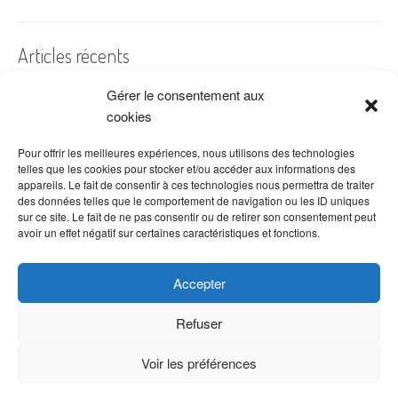
Articles récents
Gérer le consentement aux
A quelles dates de l’année offre-t-on des fleurs ?
cookies
Les fleurs préférées des Français
Combien de fois arroser un cactus ?
Pour offrir les meilleures expériences, nous utilisons des technologies
telles que les cookies pour stocker et/ou accéder aux informations des
Quelles fleurs offrir pour la fête des mères ?
appareils. Le fait de consentir à ces technologies nous permettra de traiter
des données telles que le comportement de navigation ou les ID uniques
Idées de décoration avec fleurs séchées
sur ce site. Le fait de ne pas consentir ou de retirer son consentement peut
avoir un effet négatif sur certaines caractéristiques et fonctions.
Accepter
Refuser
Voir les préférences
Copyright © 2026 VenteDeFleurs.com -
Politique de confidentialité