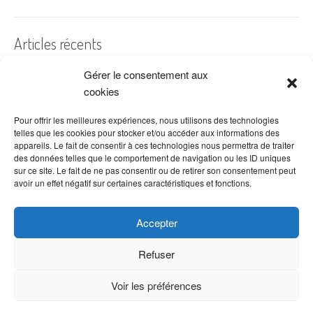
Articles récents
Gérer le consentement aux
A quelles dates de l’année offre-t-on des fleurs ?
cookies
Les fleurs préférées des Français
Combien de fois arroser un cactus ?
Pour offrir les meilleures expériences, nous utilisons des technologies
telles que les cookies pour stocker et/ou accéder aux informations des
Quelles fleurs offrir pour la fête des mères ?
appareils. Le fait de consentir à ces technologies nous permettra de traiter
des données telles que le comportement de navigation ou les ID uniques
Idées de décoration avec fleurs séchées
sur ce site. Le fait de ne pas consentir ou de retirer son consentement peut
avoir un effet négatif sur certaines caractéristiques et fonctions.
Accepter
Refuser
Voir les préférences
Copyright © 2026 VenteDeFleurs.com -
Politique de confidentialité