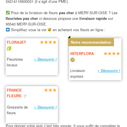
34214116500031 (il s’agit d’une PME).
Pour de la livraison de fleurs
pas cher
à MERY-SUR-OISE ? Les
fleuristes pas cher
ci-dessous propose une
livraison rapide
sur
95540 MERY-SUR-OISE.
Simplifiez vous la vie
en achetant vos fleurs en ligne :
FLORAJET
Notre recommandation
INTERFLORA
Fleuristes
> Découvrir !
locaux
Livraison
> Découvrir !
express
FRANCE
FLEURS
Grossiste de
> Découvrir !
fleurs
Pour donner votre avis c’est très simple. Il vous suffit de compléter le