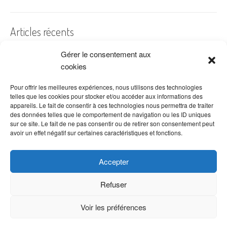
Articles récents
Gérer le consentement aux
A quelles dates de l’année offre-t-on des fleurs ?
cookies
Les fleurs préférées des Français
Combien de fois arroser un cactus ?
Pour offrir les meilleures expériences, nous utilisons des technologies
telles que les cookies pour stocker et/ou accéder aux informations des
Quelles fleurs offrir pour la fête des mères ?
appareils. Le fait de consentir à ces technologies nous permettra de traiter
des données telles que le comportement de navigation ou les ID uniques
Idées de décoration avec fleurs séchées
sur ce site. Le fait de ne pas consentir ou de retirer son consentement peut
avoir un effet négatif sur certaines caractéristiques et fonctions.
Accepter
Refuser
Voir les préférences
Copyright © 2026 VenteDeFleurs.com -
Politique de confidentialité