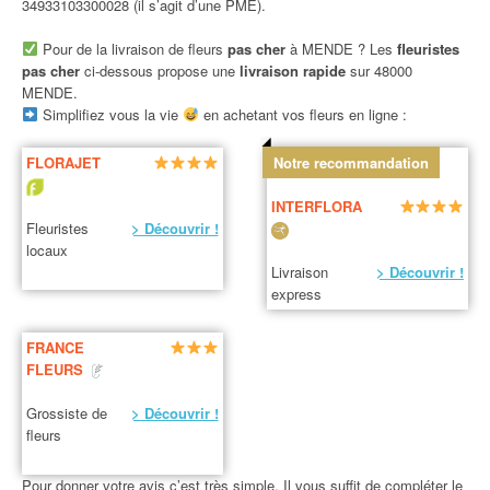
34933103300028 (il s’agit d’une PME).
Pour de la livraison de fleurs
pas cher
à MENDE ? Les
fleuristes
pas cher
ci-dessous propose une
livraison rapide
sur 48000
MENDE.
Simplifiez vous la vie
en achetant vos fleurs en ligne :
FLORAJET
Notre recommandation
INTERFLORA
Fleuristes
> Découvrir !
locaux
Livraison
> Découvrir !
express
FRANCE
FLEURS
Grossiste de
> Découvrir !
fleurs
Pour donner votre avis c’est très simple. Il vous suffit de compléter le