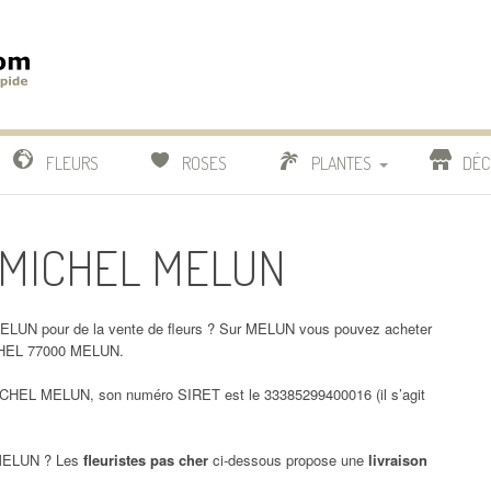
m
IDE
FLEURS
ROSES
PLANTES
DÉC
COMPARATIF FLEURISTES
T MICHEL MELUN
CACTUS
BONSAI
ELUN pour de la vente de fleurs ? Sur MELUN vous pouvez acheter
ICHEL 77000 MELUN.
EL MELUN, son numéro SIRET est le 33385299400016 (il s’agit
ELUN ? Les
fleuristes pas cher
ci-dessous propose une
livraison