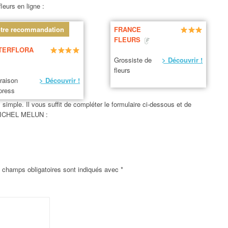
leurs en ligne :
tre recommandation
FRANCE
FLEURS
TERFLORA
Grossiste de
> Découvrir !
fleurs
vraison
> Découvrir !
press
imple. Il vous suffit de compléter le formulaire ci-dessous et de
T MICHEL MELUN :
 champs obligatoires sont indiqués avec
*