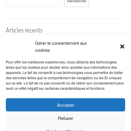
Rechercher
Articles récents
Gérer le consentement aux
A quelles dates de l’année offre-t-on des fleurs ?
cookies
Les fleurs préférées des Français
Combien de fois arroser un cactus ?
Pour offrir les meilleures expériences, nous utilisons des technologies
telles que les cookies pour stocker et/ou accéder aux informations des
Quelles fleurs offrir pour la fête des mères ?
appareils. Le fait de consentir à ces technologies nous permettra de traiter
des données telles que le comportement de navigation ou les ID uniques
Idées de décoration avec fleurs séchées
sur ce site. Le fait de ne pas consentir ou de retirer son consentement peut
avoir un effet négatif sur certaines caractéristiques et fonctions.
Accepter
Refuser