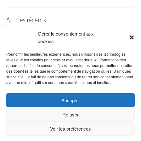
Articles récents
Gérer le consentement aux
A quelles dates de l’année offre-t-on des fleurs ?
cookies
Les fleurs préférées des Français
Combien de fois arroser un cactus ?
Pour offrir les meilleures expériences, nous utilisons des technologies
telles que les cookies pour stocker et/ou accéder aux informations des
Quelles fleurs offrir pour la fête des mères ?
appareils. Le fait de consentir à ces technologies nous permettra de traiter
des données telles que le comportement de navigation ou les ID uniques
Idées de décoration avec fleurs séchées
sur ce site. Le fait de ne pas consentir ou de retirer son consentement peut
avoir un effet négatif sur certaines caractéristiques et fonctions.
Accepter
Refuser
Voir les préférences
Copyright © 2026 VenteDeFleurs.com -
Politique de confidentialité