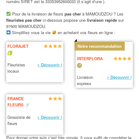
numéro SIRET est le 33353952600033 (il s’agit d’une ).
Pour de la livraison de fleurs
pas cher
à MAMOUDZOU ? Les
fleuristes pas cher
ci-dessous propose une
livraison rapide
sur
97600 MAMOUDZOU.
Simplifiez vous la vie
en achetant vos fleurs en ligne :
FLORAJET
Notre recommandation
INTERFLORA
Fleuristes
> Découvrir !
locaux
Livraison
> Découvrir !
express
FRANCE
FLEURS
Grossiste de
> Découvrir !
fleurs
Pour donner votre avis c’est très simple. Il vous suffit de compléter le