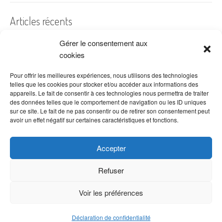
Articles récents
Gérer le consentement aux
A quelles dates de l’année offre-t-on des fleurs ?
cookies
Les fleurs préférées des Français
Combien de fois arroser un cactus ?
Pour offrir les meilleures expériences, nous utilisons des technologies
telles que les cookies pour stocker et/ou accéder aux informations des
Quelles fleurs offrir pour la fête des mères ?
appareils. Le fait de consentir à ces technologies nous permettra de traiter
des données telles que le comportement de navigation ou les ID uniques
Idées de décoration avec fleurs séchées
sur ce site. Le fait de ne pas consentir ou de retirer son consentement peut
avoir un effet négatif sur certaines caractéristiques et fonctions.
Accepter
Refuser
Voir les préférences
Copyright © 2026 VenteDeFleurs.com -
Politique de confidentialité
Déclaration de confidentialité