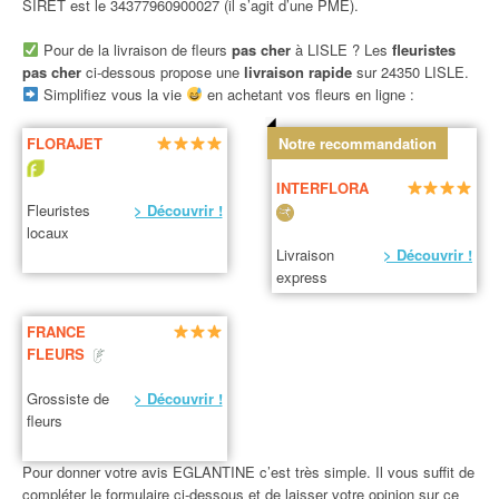
SIRET est le 34377960900027 (il s’agit d’une PME).
Pour de la livraison de fleurs
pas cher
à LISLE ? Les
fleuristes
pas cher
ci-dessous propose une
livraison rapide
sur 24350 LISLE.
Simplifiez vous la vie
en achetant vos fleurs en ligne :
FLORAJET
Notre recommandation
INTERFLORA
Fleuristes
> Découvrir !
locaux
Livraison
> Découvrir !
express
FRANCE
FLEURS
Grossiste de
> Découvrir !
fleurs
Pour donner votre avis EGLANTINE c’est très simple. Il vous suffit de
compléter le formulaire ci-dessous et de laisser votre opinion sur ce