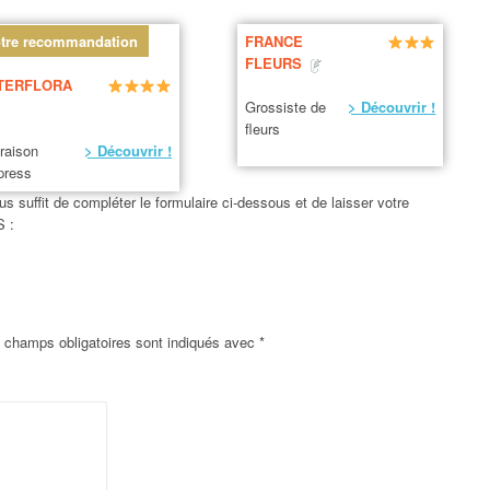
tre recommandation
FRANCE
FLEURS
TERFLORA
Grossiste de
> Découvrir !
fleurs
vraison
> Découvrir !
press
us suffit de compléter le formulaire ci-dessous et de laisser votre
S :
 champs obligatoires sont indiqués avec
*