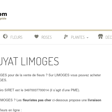
m
IDE
FLEURS
ROSES
PLANTES
DÉC
COMPARATIF FLEURISTES
OUYAT LIMOGES
CACTUS
BONSAI
GES pour de la vente de fleurs ? Sur LIMOGES vous pouvez acheter
OGES.
 SIRET est le 34970037700014 (il s’agit d’une PME).
IMOGES ? Les
fleuristes pas cher
ci-dessous propose une
livraison
leurs en ligne :