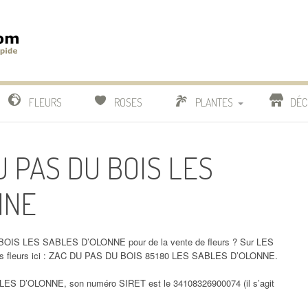
m
IDE
FLEURS
ROSES
PLANTES
DÉC
COMPARATIF FLEURISTES
DU PAS DU BOIS LES
CACTUS
NNE
BONSAI
 BOIS LES SABLES D’OLONNE pour de la vente de fleurs ? Sur LES
s fleurs ici : ZAC DU PAS DU BOIS 85180 LES SABLES D’OLONNE.
ES D’OLONNE, son numéro SIRET est le 34108326900074 (il s’agit