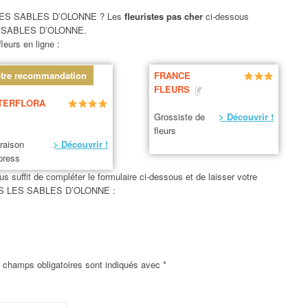
ES SABLES D’OLONNE ? Les
fleuristes pas cher
ci-dessous
S SABLES D’OLONNE.
leurs en ligne :
tre recommandation
FRANCE
FLEURS
TERFLORA
Grossiste de
> Découvrir !
fleurs
vraison
> Découvrir !
press
us suffit de compléter le formulaire ci-dessous et de laisser votre
BOIS LES SABLES D’OLONNE :
 champs obligatoires sont indiqués avec
*