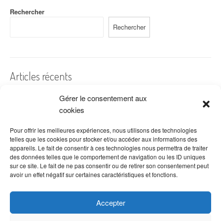
Rechercher
Rechercher
Articles récents
Gérer le consentement aux
A quelles dates de l’année offre-t-on des fleurs ?
cookies
Les fleurs préférées des Français
Combien de fois arroser un cactus ?
Pour offrir les meilleures expériences, nous utilisons des technologies
telles que les cookies pour stocker et/ou accéder aux informations des
Quelles fleurs offrir pour la fête des mères ?
appareils. Le fait de consentir à ces technologies nous permettra de traiter
des données telles que le comportement de navigation ou les ID uniques
Idées de décoration avec fleurs séchées
sur ce site. Le fait de ne pas consentir ou de retirer son consentement peut
avoir un effet négatif sur certaines caractéristiques et fonctions.
Accepter