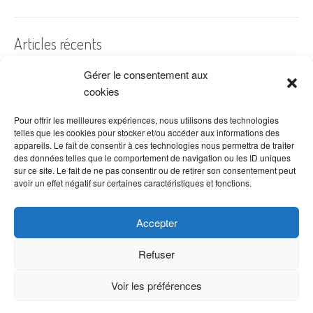
Articles récents
Gérer le consentement aux
A quelles dates de l’année offre-t-on des fleurs ?
cookies
Les fleurs préférées des Français
Combien de fois arroser un cactus ?
Pour offrir les meilleures expériences, nous utilisons des technologies
telles que les cookies pour stocker et/ou accéder aux informations des
Quelles fleurs offrir pour la fête des mères ?
appareils. Le fait de consentir à ces technologies nous permettra de traiter
des données telles que le comportement de navigation ou les ID uniques
Idées de décoration avec fleurs séchées
sur ce site. Le fait de ne pas consentir ou de retirer son consentement peut
avoir un effet négatif sur certaines caractéristiques et fonctions.
Accepter
Refuser
Voir les préférences
Copyright © 2026 VenteDeFleurs.com -
Politique de confidentialité