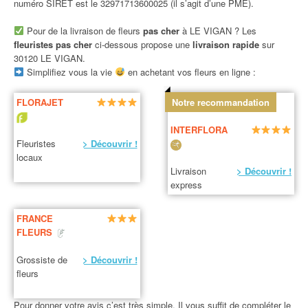
numéro SIRET est le 32971713600025 (il s’agit d’une PME).
Pour de la livraison de fleurs
pas cher
à LE VIGAN ? Les
fleuristes pas cher
ci-dessous propose une
livraison rapide
sur
30120 LE VIGAN.
Simplifiez vous la vie
en achetant vos fleurs en ligne :
FLORAJET
Notre recommandation
INTERFLORA
Fleuristes
> Découvrir !
locaux
Livraison
> Découvrir !
express
FRANCE
FLEURS
Grossiste de
> Découvrir !
fleurs
Pour donner votre avis c’est très simple. Il vous suffit de compléter le