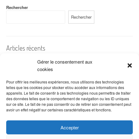
Rechercher
Rechercher
Articles récents
Gérer le consentement aux
A quelles dates de l’année offre-t-on des fleurs ?
cookies
Les fleurs préférées des Français
Combien de fois arroser un cactus ?
Pour offrir les meilleures expériences, nous utilisons des technologies
telles que les cookies pour stocker et/ou accéder aux informations des
Quelles fleurs offrir pour la fête des mères ?
appareils. Le fait de consentir à ces technologies nous permettra de traiter
des données telles que le comportement de navigation ou les ID uniques
Idées de décoration avec fleurs séchées
sur ce site. Le fait de ne pas consentir ou de retirer son consentement peut
avoir un effet négatif sur certaines caractéristiques et fonctions.
Accepter