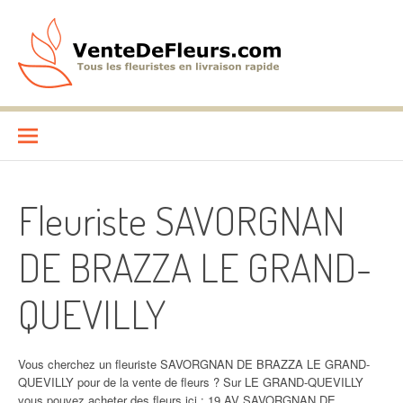
Aller
au
contenu
VenteDeFleurs.com
COMPARATIF DES FLEURISTES EN LIVRAISON RAPIDE
Fleuriste SAVORGNAN
DE BRAZZA LE GRAND-
QUEVILLY
Vous cherchez un fleuriste SAVORGNAN DE BRAZZA LE GRAND-
QUEVILLY pour de la vente de fleurs ? Sur LE GRAND-QUEVILLY
vous pouvez acheter des fleurs ici : 19 AV SAVORGNAN DE