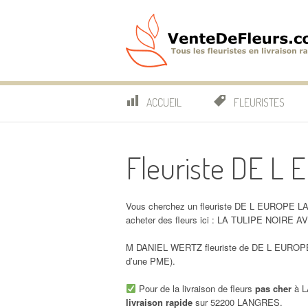
Aller
au
contenu
VenteDeFleurs.co
COMPARATIF DES FLEURISTES EN LIVRAISON RAP
ACCUEIL
FLEURISTES
Fleuriste DE 
Vous cherchez un fleuriste DE L EUROPE L
acheter des fleurs ici : LA TULIPE NOIR
M DANIEL WERTZ fleuriste de DE L EUROPE 
d’une PME).
Pour de la livraison de fleurs
pas cher
à L
livraison rapide
sur 52200 LANGRES.