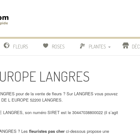
m
IDE
FLEURS
ROSES
PLANTES
DÉC
COMPARATIF FLEURISTES
L EUROPE LANGRES
CACTUS
BONSAI
ANGRES pour de la vente de fleurs ? Sur LANGRES vous pouvez
E AV DE L EUROPE 52200 LANGRES.
LANGRES, son numéro SIRET est le 30447038800022 (il s’agit
ANGRES ? Les
fleuristes pas cher
ci-dessous propose une