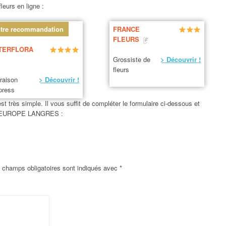
leurs en ligne :
tre recommandation
FRANCE
FLEURS
TERFLORA
Grossiste de
> Découvrir !
fleurs
vraison
> Découvrir !
press
très simple. Il vous suffit de compléter le formulaire ci-dessous et
DE L EUROPE LANGRES :
 champs obligatoires sont indiqués avec
*