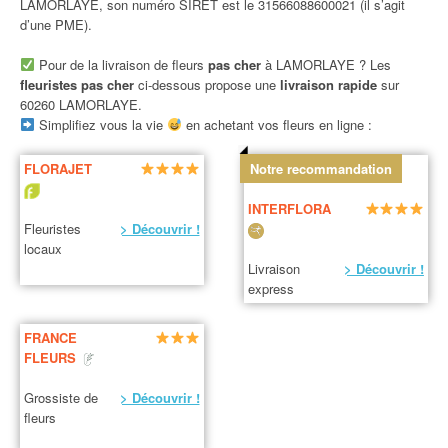
LAMORLAYE, son numéro SIRET est le 31566088600021 (il s’agit
d’une PME).
Pour de la livraison de fleurs
pas cher
à LAMORLAYE ? Les
fleuristes pas cher
ci-dessous propose une
livraison rapide
sur
60260 LAMORLAYE.
Simplifiez vous la vie
en achetant vos fleurs en ligne :
FLORAJET
Notre recommandation
INTERFLORA
Fleuristes
> Découvrir !
locaux
Livraison
> Découvrir !
express
FRANCE
FLEURS
Grossiste de
> Découvrir !
fleurs