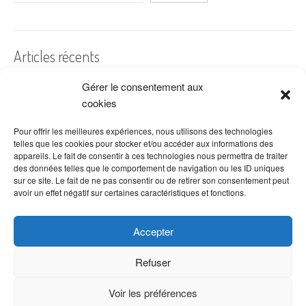
Articles récents
Gérer le consentement aux
A quelles dates de l’année offre-t-on des fleurs ?
cookies
Les fleurs préférées des Français
Combien de fois arroser un cactus ?
Pour offrir les meilleures expériences, nous utilisons des technologies
telles que les cookies pour stocker et/ou accéder aux informations des
Quelles fleurs offrir pour la fête des mères ?
appareils. Le fait de consentir à ces technologies nous permettra de traiter
des données telles que le comportement de navigation ou les ID uniques
Idées de décoration avec fleurs séchées
sur ce site. Le fait de ne pas consentir ou de retirer son consentement peut
avoir un effet négatif sur certaines caractéristiques et fonctions.
Accepter
Refuser
Voir les préférences
Copyright © 2026 VenteDeFleurs.com -
Politique de confidentialité