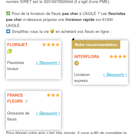
numéro SIRET est le 32319375500044 (il s’agit d’une PME).
Pour de la livraison de fleurs
pas cher
à L’AIGLE ? Les
fleuristes
pas cher
ci-dessous propose une
livraison rapide
sur 61300
L’AIGLE.
Simplifiez vous la vie
en achetant vos fleurs en ligne :
FLORAJET
Notre recommandation
INTERFLORA
Fleuristes
> Découvrir !
locaux
Livraison
> Découvrir !
express
FRANCE
FLEURS
Grossiste de
> Découvrir !
fleurs
Pour donner votre avis c’est très simple. Il vous suffit de compléter le