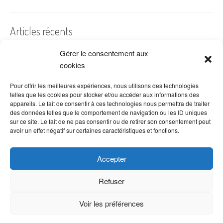
Articles récents
Gérer le consentement aux
A quelles dates de l’année offre-t-on des fleurs ?
cookies
Les fleurs préférées des Français
Combien de fois arroser un cactus ?
Pour offrir les meilleures expériences, nous utilisons des technologies
telles que les cookies pour stocker et/ou accéder aux informations des
Quelles fleurs offrir pour la fête des mères ?
appareils. Le fait de consentir à ces technologies nous permettra de traiter
des données telles que le comportement de navigation ou les ID uniques
Idées de décoration avec fleurs séchées
sur ce site. Le fait de ne pas consentir ou de retirer son consentement peut
avoir un effet négatif sur certaines caractéristiques et fonctions.
Accepter
Refuser
Voir les préférences
Copyright © 2026 VenteDeFleurs.com -
Politique de confidentialité