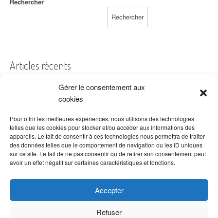
Rechercher
Rechercher
Articles récents
Gérer le consentement aux
A quelles dates de l’année offre-t-on des fleurs ?
cookies
Les fleurs préférées des Français
Combien de fois arroser un cactus ?
Pour offrir les meilleures expériences, nous utilisons des technologies
telles que les cookies pour stocker et/ou accéder aux informations des
Quelles fleurs offrir pour la fête des mères ?
appareils. Le fait de consentir à ces technologies nous permettra de traiter
des données telles que le comportement de navigation ou les ID uniques
Idées de décoration avec fleurs séchées
sur ce site. Le fait de ne pas consentir ou de retirer son consentement peut
avoir un effet négatif sur certaines caractéristiques et fonctions.
Accepter
Refuser