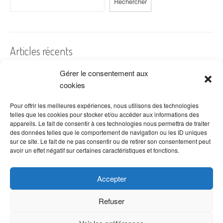
Rechercher
Articles récents
Gérer le consentement aux
A quelles dates de l’année offre-t-on des fleurs ?
cookies
Les fleurs préférées des Français
Combien de fois arroser un cactus ?
Pour offrir les meilleures expériences, nous utilisons des technologies
telles que les cookies pour stocker et/ou accéder aux informations des
Quelles fleurs offrir pour la fête des mères ?
appareils. Le fait de consentir à ces technologies nous permettra de traiter
des données telles que le comportement de navigation ou les ID uniques
Idées de décoration avec fleurs séchées
sur ce site. Le fait de ne pas consentir ou de retirer son consentement peut
avoir un effet négatif sur certaines caractéristiques et fonctions.
Accepter
Refuser