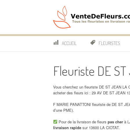
Aller
au
contenu
VenteDeFleurs.co
COMPARATIF DES FLEURISTES EN LIVRAISON RAP
ACCUEIL
FLEURISTES
Fleuriste DE S
Vous cherchez un fleuriste DE ST JEAN LA C
acheter des fleurs ici : 29 AV DE ST JEAN 
F MARIE PANATTONI fleuriste de DE ST JEAN
d’une PME).
Pour de la livraison de fleurs
pas cher
à L
livraison rapide
sur 13600 LA CIOTAT.