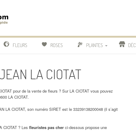
m
IDE
FLEURS
ROSES
PLANTES
DÉC
COMPARATIF FLEURISTES
T JEAN LA CIOTAT
CACTUS
BONSAI
IOTAT pour de la vente de fleurs ? Sur LA CIOTAT vous pouvez
13600 LA CIOTAT.
 LA CIOTAT, son numéro SIRET est le 33239138200048 (il s’agit
A CIOTAT ? Les
fleuristes pas cher
ci-dessous propose une