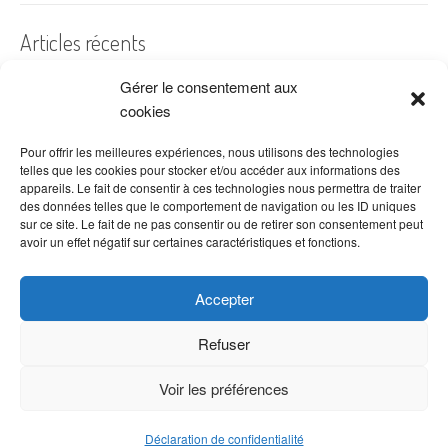
Articles récents
Gérer le consentement aux
A quelles dates de l’année offre-t-on des fleurs ?
cookies
Les fleurs préférées des Français
Combien de fois arroser un cactus ?
Pour offrir les meilleures expériences, nous utilisons des technologies
telles que les cookies pour stocker et/ou accéder aux informations des
Quelles fleurs offrir pour la fête des mères ?
appareils. Le fait de consentir à ces technologies nous permettra de traiter
des données telles que le comportement de navigation ou les ID uniques
Idées de décoration avec fleurs séchées
sur ce site. Le fait de ne pas consentir ou de retirer son consentement peut
avoir un effet négatif sur certaines caractéristiques et fonctions.
Accepter
Refuser
Voir les préférences
Copyright © 2026 VenteDeFleurs.com -
Politique de confidentialité
Déclaration de confidentialité