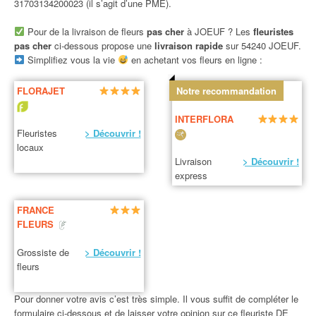
31703134200023 (il s’agit d’une PME).
Pour de la livraison de fleurs
pas cher
à JOEUF ? Les
fleuristes
pas cher
ci-dessous propose une
livraison rapide
sur 54240 JOEUF.
Simplifiez vous la vie
en achetant vos fleurs en ligne :
FLORAJET
Notre recommandation
INTERFLORA
Fleuristes
> Découvrir !
locaux
Livraison
> Découvrir !
express
FRANCE
FLEURS
Grossiste de
> Découvrir !
fleurs
Pour donner votre avis c’est très simple. Il vous suffit de compléter le
formulaire ci-dessous et de laisser votre opinion sur ce fleuriste DE