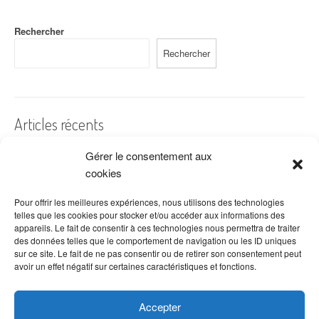
Rechercher
Rechercher
Articles récents
Gérer le consentement aux
A quelles dates de l’année offre-t-on des fleurs ?
cookies
Les fleurs préférées des Français
Combien de fois arroser un cactus ?
Pour offrir les meilleures expériences, nous utilisons des technologies
telles que les cookies pour stocker et/ou accéder aux informations des
Quelles fleurs offrir pour la fête des mères ?
appareils. Le fait de consentir à ces technologies nous permettra de traiter
des données telles que le comportement de navigation ou les ID uniques
Idées de décoration avec fleurs séchées
sur ce site. Le fait de ne pas consentir ou de retirer son consentement peut
avoir un effet négatif sur certaines caractéristiques et fonctions.
Accepter