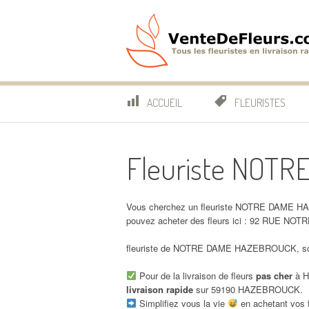
Aller
au
contenu
VenteDeFleurs.co
COMPARATIF DES FLEURISTES EN LIVRAISON RAP
ACCUEIL
FLEURISTES
Fleuriste NOT
Vous cherchez un fleuriste NOTRE DAME H
pouvez acheter des fleurs ici : 92 RUE 
fleuriste de NOTRE DAME HAZEBROUCK, son n
Pour de la livraison de fleurs
pas cher
à H
livraison rapide
sur 59190 HAZEBROUCK.
Simplifiez vous la vie
en achetant vos f