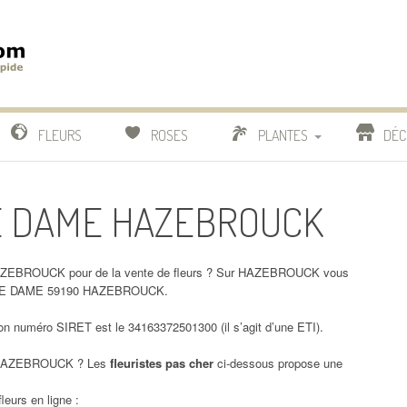
m
IDE
FLEURS
ROSES
PLANTES
DÉC
COMPARATIF FLEURISTES
RE DAME HAZEBROUCK
CACTUS
BONSAI
AZEBROUCK pour de la vente de fleurs ? Sur HAZEBROUCK vous
NOTRE DAME 59190 HAZEBROUCK.
uméro SIRET est le 34163372501300 (il s’agit d’une ETI).
AZEBROUCK ? Les
fleuristes pas cher
ci-dessous propose une
leurs en ligne :