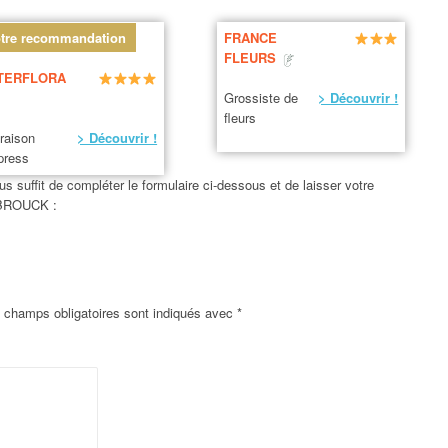
tre recommandation
FRANCE
FLEURS
TERFLORA
Grossiste de
> Découvrir !
fleurs
vraison
> Découvrir !
press
us suffit de compléter le formulaire ci-dessous et de laisser votre
EBROUCK :
 champs obligatoires sont indiqués avec
*