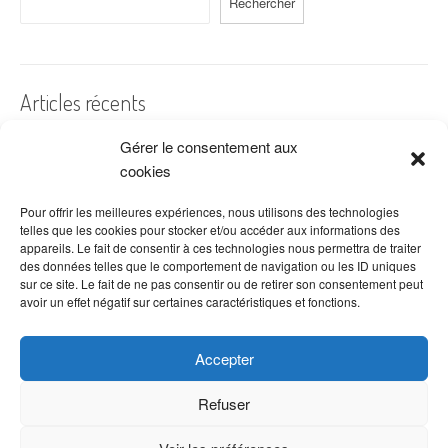
Rechercher
Articles récents
Gérer le consentement aux
A quelles dates de l’année offre-t-on des fleurs ?
cookies
Les fleurs préférées des Français
Combien de fois arroser un cactus ?
Pour offrir les meilleures expériences, nous utilisons des technologies
telles que les cookies pour stocker et/ou accéder aux informations des
Quelles fleurs offrir pour la fête des mères ?
appareils. Le fait de consentir à ces technologies nous permettra de traiter
des données telles que le comportement de navigation ou les ID uniques
Idées de décoration avec fleurs séchées
sur ce site. Le fait de ne pas consentir ou de retirer son consentement peut
avoir un effet négatif sur certaines caractéristiques et fonctions.
Accepter
Refuser