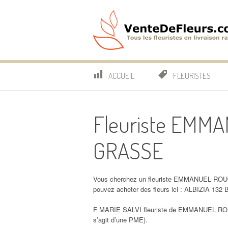
Aller
au
contenu
VenteDeFleurs.co
COMPARATIF DES FLEURISTES EN LIVRAISON RAP
ACCUEIL
FLEURISTES
Fleuriste EMM
GRASSE
Vous cherchez un fleuriste EMMANUEL ROU
pouvez acheter des fleurs ici : ALBIZIA
F MARIE SALVI fleuriste de EMMANUEL ROU
s’agit d’une PME).