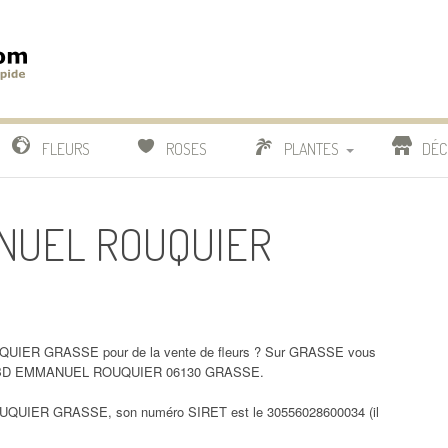
m
IDE
FLEURS
ROSES
PLANTES
DÉC
COMPARATIF FLEURISTES
ANUEL ROUQUIER
CACTUS
BONSAI
QUIER GRASSE pour de la vente de fleurs ? Sur GRASSE vous
 132 BD EMMANUEL ROUQUIER 06130 GRASSE.
QUIER GRASSE, son numéro SIRET est le 30556028600034 (il