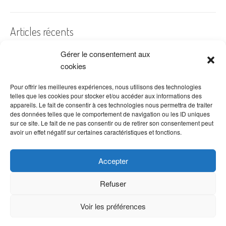
Articles récents
Gérer le consentement aux
A quelles dates de l’année offre-t-on des fleurs ?
cookies
Les fleurs préférées des Français
Combien de fois arroser un cactus ?
Pour offrir les meilleures expériences, nous utilisons des technologies
telles que les cookies pour stocker et/ou accéder aux informations des
Quelles fleurs offrir pour la fête des mères ?
appareils. Le fait de consentir à ces technologies nous permettra de traiter
des données telles que le comportement de navigation ou les ID uniques
Idées de décoration avec fleurs séchées
sur ce site. Le fait de ne pas consentir ou de retirer son consentement peut
avoir un effet négatif sur certaines caractéristiques et fonctions.
Accepter
Refuser
Voir les préférences
Copyright © 2026 VenteDeFleurs.com -
Politique de confidentialité